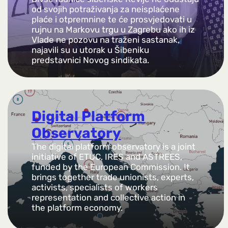
od svojih potraživanja za neisplaćene
plaće i otpremnine te će prosvjedovati u
rujnu na Markovu trgu u Zagrebu ako ih iz
Vlade ne pozovu na traženi sastanak,
najavili su u utorak u Šibeniku
predstavnici Novog sindikata.
Digital Platform
Observatory
The digital platform observatory is a joint
initiative of ETUC, IRES and ASTREES,
funded by the European Commission. It
brings together trade unionists, experts,
activists, specialists of workers
representation and collective action in
the platform economy.