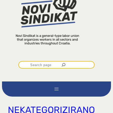
Novi Sindikat is a general-type labor union
that organizes workers in all sectors and
industries throughout Croatia.
P
r
e
t
NEKATEGORIZIRANO