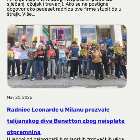
siječanj, ožujak i travanj). Ako se ne postigne
dogovor oko pedeset radnica ove firme stupit će u
štrajk. Više…
May 20, 2026
Radnice Leonarde u Milanu prozvale
talijanskog diva Benetton zbog neisplate
otpremnina
U jednoj od najpoznatijih milanskih trgovačkih ulica,