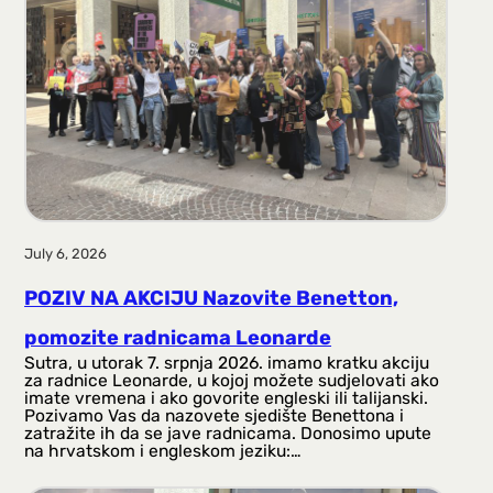
July 6, 2026
POZIV NA AKCIJU Nazovite Benetton,
pomozite radnicama Leonarde
Sutra, u utorak 7. srpnja 2026. imamo kratku akciju
za radnice Leonarde, u kojoj možete sudjelovati ako
imate vremena i ako govorite engleski ili talijanski.
Pozivamo Vas da nazovete sjedište Benettona i
zatražite ih da se jave radnicama. Donosimo upute
na hrvatskom i engleskom jeziku:…