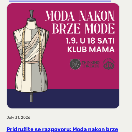
r
a
g
a
July 31, 2026
Pridružite se razgovoru: Moda nakon brze