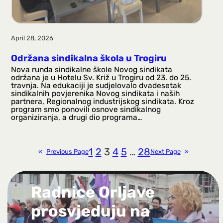
April 28, 2026
Održana sindikalna škola u Trogiru
Nova runda sindikalne škole Novog sindikata
održana je u Hotelu Sv. Križ u Trogiru od 23. do 25.
travnja. Na edukaciji je sudjelovalo dvadesetak
sindikalnih povjerenika Novog sindikata i naših
partnera, Regionalnog industrijskog sindikata. Kroz
program smo ponovili osnove sindikalnog
organiziranja, a drugi dio programa…
1
2
3
4
5
…
28
«
Previous Page
Next Page
»
Radnice Orljave
prosvjeduju na