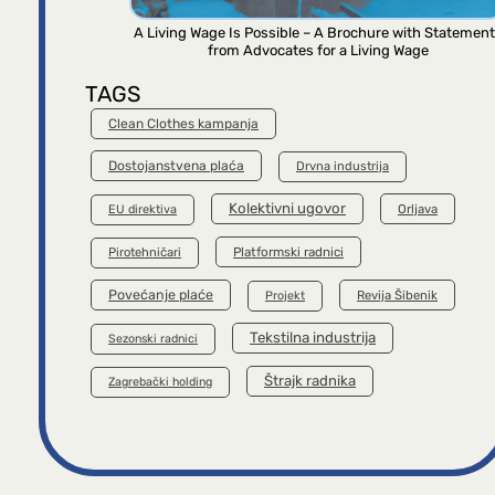
A Living Wage Is Possible – A Brochure with Statemen
from Advocates for a Living Wage
TAGS
Clean Clothes kampanja
Dostojanstvena plaća
Drvna industrija
Kolektivni ugovor
Orljava
EU direktiva
Platformski radnici
Pirotehničari
Povećanje plaće
Revija Šibenik
Projekt
Tekstilna industrija
Sezonski radnici
Štrajk radnika
Zagrebački holding