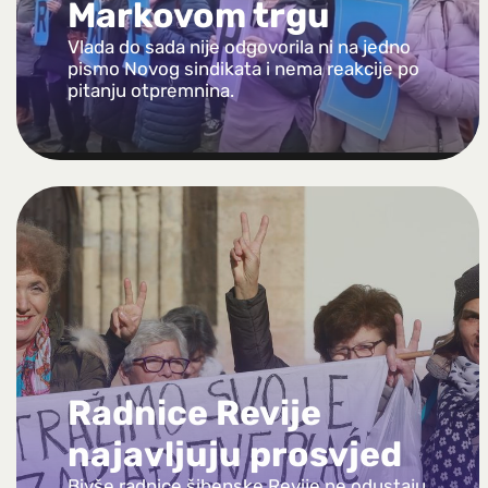
Markovom trgu
Vlada do sada nije odgovorila ni na jedno
pismo Novog sindikata i nema reakcije po
pitanju otpremnina.
Radnice Revije
najavljuju prosvjed
Bivše radnice šibenske Revije ne odustaju