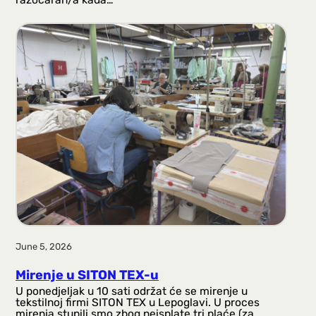
June 5, 2026
Mirenje u SITON TEX-u
U ponedjeljak u 10 sati održat će se mirenje u
tekstilnoj firmi SITON TEX u Lepoglavi. U proces
mirenja stupili smo zbog neisplate tri plaće (za