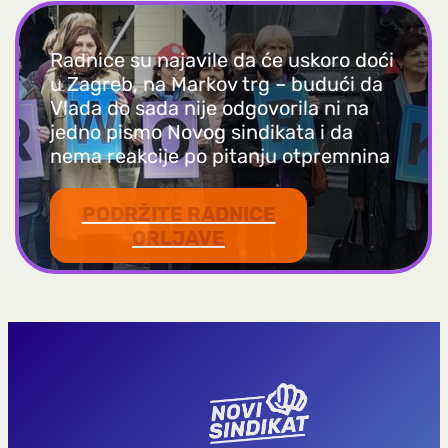
Radnice su najavile da će uskoro doći
u Zagreb, na Markov trg – budući da
Vlada do sada nije odgovorila ni na
jedno pismo Novog sindikata i da
nema reakcije po pitanju otpremnina
PODRŽITE RADNICE
ORLJAVE