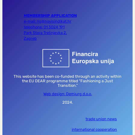
MEMBERSHIP APPLICATION
e-mail: ns@novisindikat.hr
telephone: 01 3024 191
Park Stara Trešnjevka 2,
Zagreb
This website has been co-funded through an activity within
the EU DEAR programme titled “Fashioning a Just
Transition.”
Web design: Demiurg d.o.o.
2024.
trade union news
international cooperation