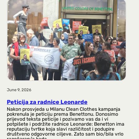
June 9, 2026
Peticija za radnice Leonarde
Nakon prosvjeda u Milanu Clean Clothes kampanja
pokrenula je peticiju prema Benettonu. Donosimo
prijevod teksta peticije i pozivamo vas da i vi
potpišete i podržite radnice Leonarde: Benetton ima
reputaciju tvrtke koja slavi različitost i podupire
društveno odgovorne ciljeve. Zato sam bio/bila vrlo
razočaran/a kada…